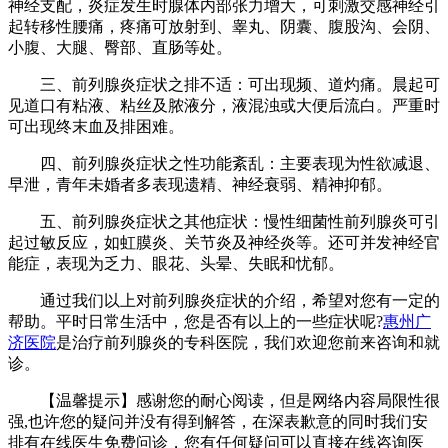
神经支配，炎症发生时腺体内部张力增大，可刺激交感神经引
起转移性腰痛，疼痛可放射到、睾丸、阴囊、腹股沟、会阴、
小腹、大腿、臀部、直肠等处。
三、前列腺炎症状之排不适：可出现频、道灼痛。晨起可
见道口有粘液、粘丝及脓液分，液混浊或大便后流白。严重时
可出现终末血及排困难。
四、前列腺炎症状之性功能紊乱：主要表现为性欲减退、
早泄，青年未婚者多表现遗精、神经衰弱、精神抑郁。
五、前列腺炎症状之其他症状：慢性细菌性前列腺炎可引
起过敏反应，如虹膜炎、关节炎及神经炎等。还可并发神经官
能症，表现为乏力、眼花、头晕、失眠和忧郁。
通过我们以上对前列腺炎症状的介绍，希望对您有一定的
帮助。平时日常生活中，您是否有以上的一些症状呢?
惠州广
济医院
是治疗前列腺炎的专科医院，我们欢迎您前来咨询和就
诊。
【温馨提示】感谢您的耐心阅读，但是网络内容局限性很
强,也许您的疑问并没有得到解答，在深表歉意的同时我们安
排有在线医生免费问诊，您有任何疑问可以直接在线咨询医